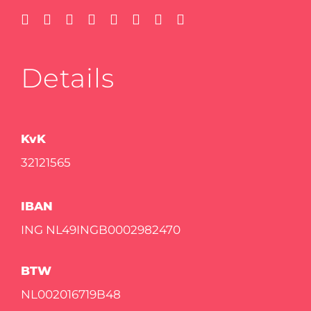
Details
KvK
32121565
IBAN
ING NL49INGB0002982470
BTW
NL002016719B48