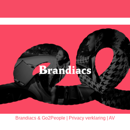
Brandiacs
&
Go2People
|
Privacy verklaring
|
AV